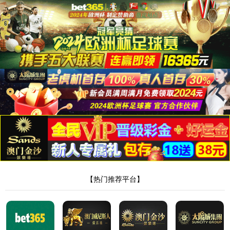
页面错误！请稍后再试～
ThinkPHP
V8.0.3
{ 十年磨一剑-为API开发设计的高性能框架 }
-
官方手册