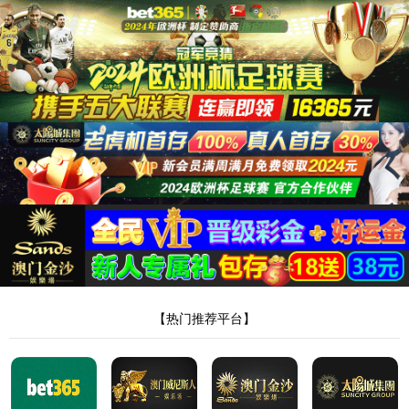
页面错误！请稍后再试～
ThinkPHP
V8.0.3
{ 十年磨一剑-为API开发设计的高性能框架 }
-
官方手册