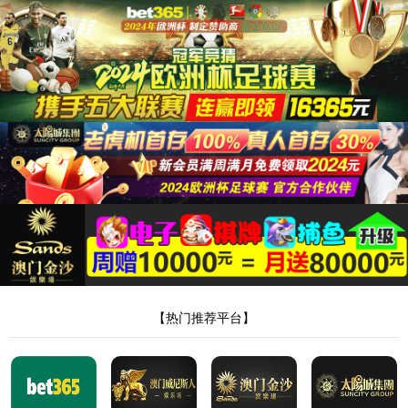
页面错误！请稍后再试～
ThinkPHP
V8.0.3
{ 十年磨一剑-为API开发设计的高性能框架 }
-
官方手册