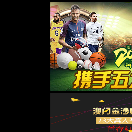
页面错误！请稍后再试～
ThinkPHP
V8.0.3
{ 十年磨一剑-为API开发设计的高性能框架 }
-